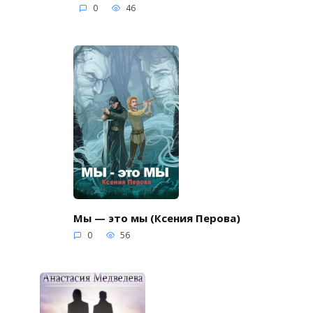
0
46
Мы — это мы (Ксения Перова)
0
56