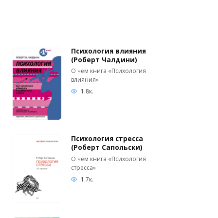
Психология влияния
(Роберт Чалдини)
О чем книга «Психология
влияния»
1.8к.
Психология стресса
(Роберт Сапольски)
О чем книга «Психология
стресса»
1.7к.