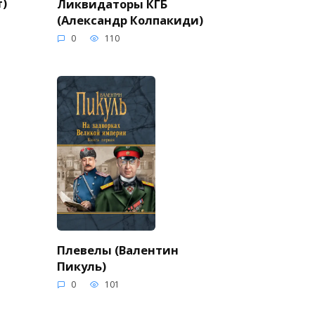
т)
Ликвидаторы КГБ
(Александр Колпакиди)
0
110
Плевелы (Валентин
Пикуль)
0
101