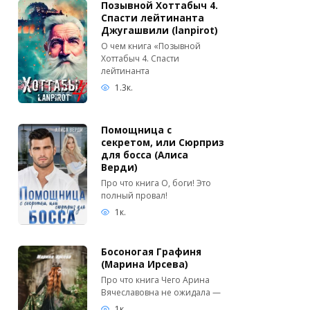
Позывной Хоттабыч 4.
Спасти лейтинанта
Джугашвили (lanpirot)
О чем книга «Позывной
Хоттабыч 4. Спасти
лейтинанта
1.3к.
Помощница с
секретом, или Сюрприз
для босса (Алиса
Верди)
Про что книга О, боги! Это
полный провал!
1к.
Босоногая Графиня
(Марина Ирсева)
Про что книга Чего Арина
Вячеславовна не ожидала —
1к.