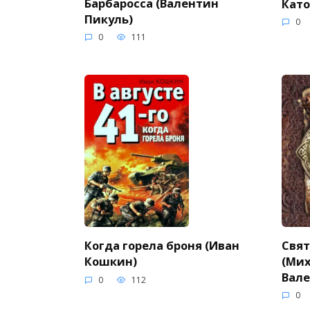
Барбаросса (Валентин
Като
Пикуль)
0
0
111
Свят
Когда горела броня (Иван
(Мих
Кошкин)
Вале
0
112
0