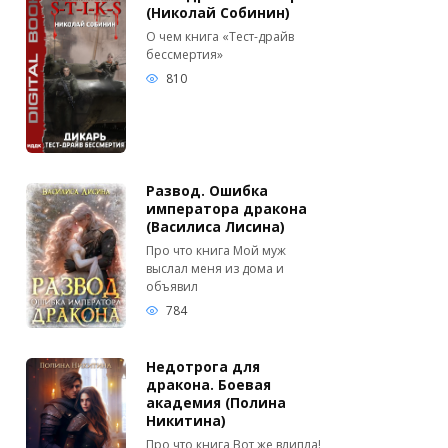
(Николай Собинин)
О чем книга «Тест-драйв
бессмертия»
810
Развод. Ошибка
императора дракона
(Василиса Лисина)
Про что книга Мой муж
выслал меня из дома и
объявил
784
Недотрога для
дракона. Боевая
академия (Полина
Никитина)
Про что книга Вот же влипла!