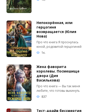
Непокорённая, или
герцогиня
возвращается (Юлия
Нова)
Про что книга Я проснулась
юной, родовитой герцогиней
1к.
Жена фаворита
королевы. Посмешище
двора (Дия
Василькова)
Про что книга — Вы так меня
любите, что готовы выкинуть
837
Тест-драйв бессмертия