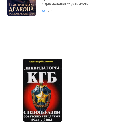
Одна нелепая случайность
709