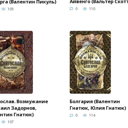
Айвенго (Вальтер Скот
рга (Валентин Пикуль)
0
110
105
Болгария (Валентин
ослав. Возмужание
Гнатюк, Юлия Гнатюк)
аил Задорнов,
нтин Гнатюк)
0
114
107