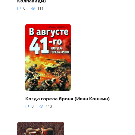
Колпакиди)
0
111
Когда горела броня (Иван Кошкин)
0
113