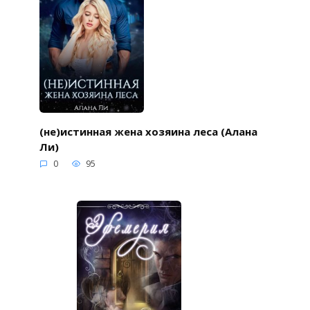
(не)истинная жена хозяина леса (Алана
Ли)
0
95