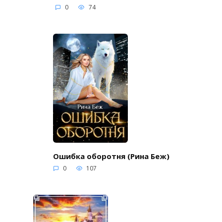
0
74
Ошибка оборотня (Рина Беж)
0
107