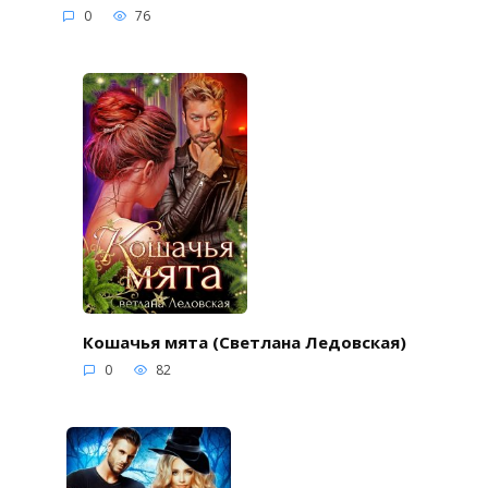
0
76
Кошачья мята (Светлана Ледовская)
0
82