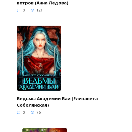
ветров (Анна Ледова)
0
121
Ведьмы Академии Ваи (Елизавета
Соболянская)
0
76