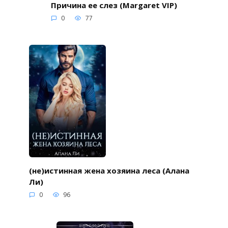
Причина ее слез (Margaret VIP)
0
77
(не)истинная жена хозяина леса (Алана
Ли)
0
96