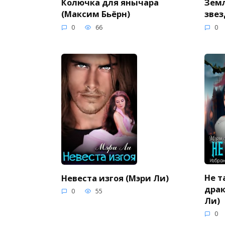
Колючка для янычара
Земл
(Максим Бьёрн)
звез
0
66
0
Не т
Невеста изгоя (Мэри Ли)
драк
0
55
Ли)
0