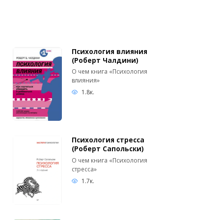
Психология влияния
(Роберт Чалдини)
О чем книга «Психология
влияния»
1.8к.
Психология стресса
(Роберт Сапольски)
О чем книга «Психология
стресса»
1.7к.