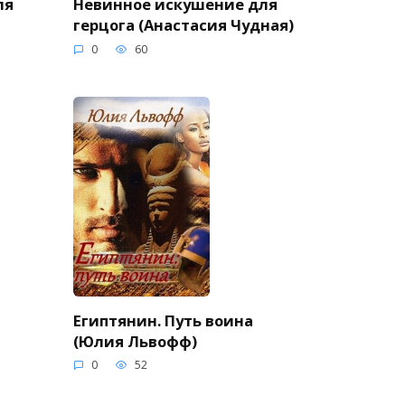
ля
Невинное искушение для
герцога (Анастасия Чудная)
0
60
Египтянин. Путь воина
(Юлия Львофф)
0
52