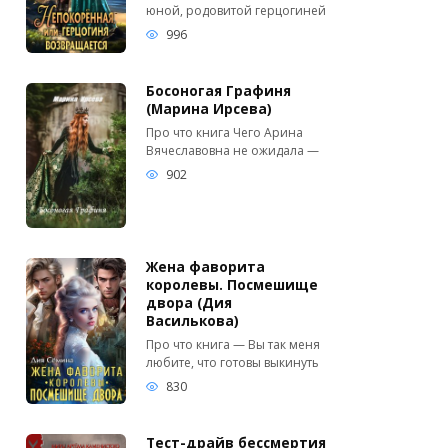
юной, родовитой герцогиней
996
Босоногая Графиня
(Марина Ирсева)
Про что книга Чего Арина
Вячеславовна не ожидала —
902
Жена фаворита
королевы. Посмешище
двора (Дия
Василькова)
Про что книга — Вы так меня
любите, что готовы выкинуть
830
Тест-драйв бессмертия