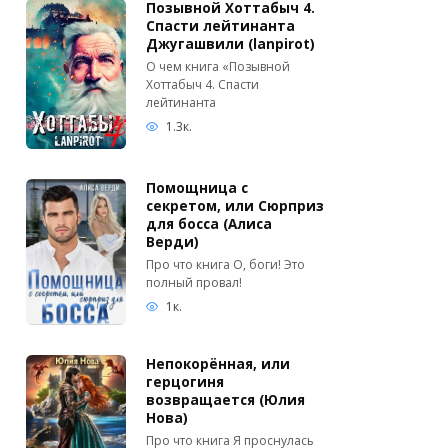
Позывной Хоттабыч 4.
Спасти лейтинанта
Джугашвили (lanpirot)
О чем книга «Позывной
Хоттабыч 4. Спасти
лейтинанта
1.3к.
Помощница с
секретом, или Сюрприз
для босса (Алиса
Верди)
Про что книга О, боги! Это
полный провал!
1к.
Непокорённая, или
герцогиня
возвращается (Юлия
Нова)
Про что книга Я проснулась