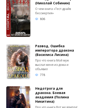
(Николай Собинин)
О чем книга «Тест-драйв
бессмертия»
806
Развод. Ошибка
императора дракона
(Василиса Лисина)
Про что книга Мой муж
выслал меня из дома и
объявил
778
Недотрога для
дракона. Боевая
академия (Полина
Никитина)
Про что книга Вот же влипла!