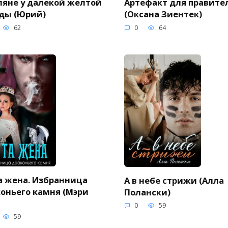
яне у далекой желтой
Артефакт для правите
ды (Юрий)
(Оксана Зиентек)
62
0
64
а жена. Избранница
А в небе стрижи (Алла
оньего камня (Мэри
Полански)
0
59
59