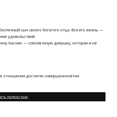
еспечный сын своего богатого отца. Вся его жизнь —
ение удовольствий.
 жену Кассию — совсем юную девушку, которая и не
ные отношения достигли совершеннолетия
ать полностью