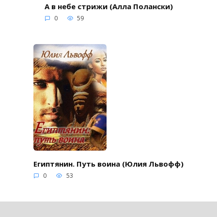
А в небе стрижи (Алла Полански)
0
59
Египтянин. Путь воина (Юлия Львофф)
0
53