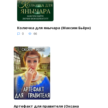
Колючка для янычара (Максим Бьёрн)
0
66
Артефакт для правителя (Оксана