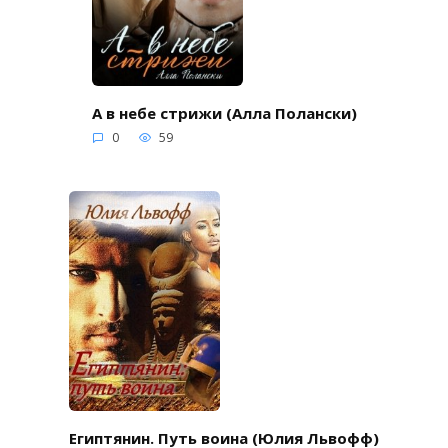
А в небе стрижи (Алла Полански)
0
59
Египтянин. Путь воина (Юлия Львофф)