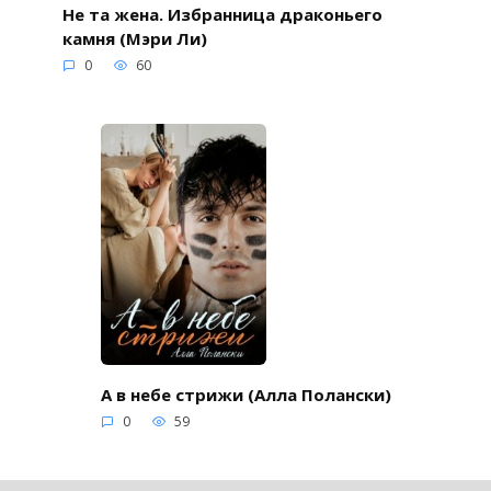
Не та жена. Избранница драконьего
камня (Мэри Ли)
0
60
А в небе стрижи (Алла Полански)
0
59