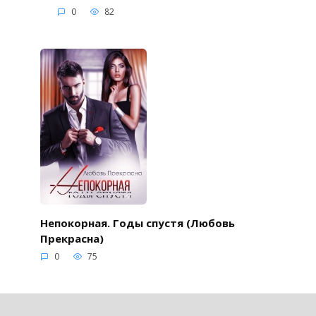
0
82
Непокорная. Годы спустя (Любовь
Прекрасна)
0
75