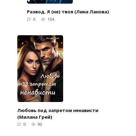
Развод. Я (не) твоя (Лина Ланова)
0
104
Любовь под запретом ненависти
(Милана Грей)
0
90