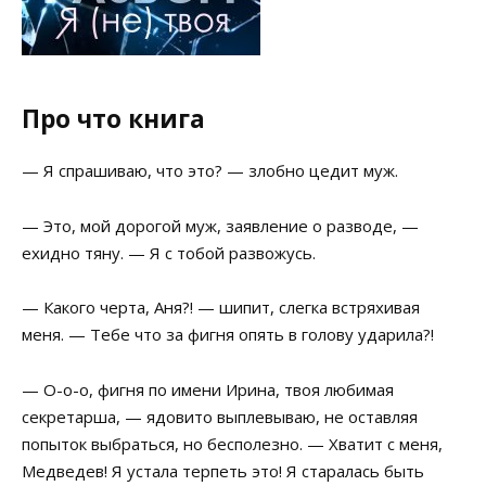
Про что книга
— Я спрашиваю, что это? — злобно цедит муж.
— Это, мой дорогой муж, заявление о разводе, —
ехидно тяну. — Я с тобой развожусь.
— Какого черта, Аня?! — шипит, слегка встряхивая
меня. — Тебе что за фигня опять в голову ударила?!
— О-о-о, фигня по имени Ирина, твоя любимая
секретарша, — ядовито выплевываю, не оставляя
попыток выбраться, но бесполезно. — Хватит с меня,
Медведев! Я устала терпеть это! Я старалась быть