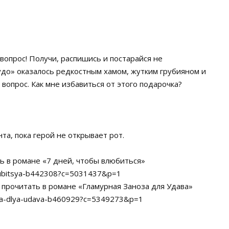
вопрос! Получи, распишись и постарайся не
удо» оказалось редкостным хамом, жутким грубияном и
вопрос. Как мне избавиться от этого подарочка?
та, пока герой не открывает рот.
ь в романе «7 дней, чтобы влюбиться»
vlyubitsya-b442308?c=5031437&p=1
прочитать в романе «Гламурная Заноза для Удава»
noza-dlya-udava-b460929?c=5349273&p=1