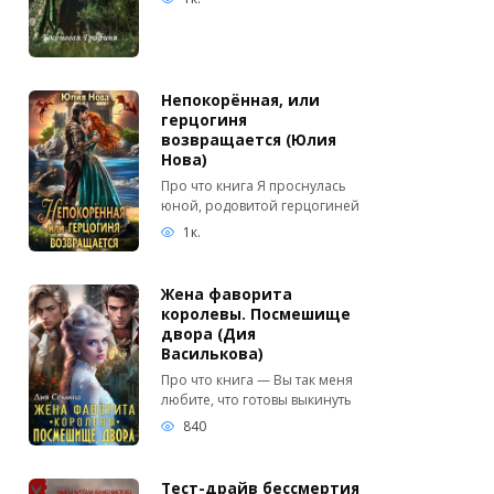
Непокорённая, или
герцогиня
возвращается (Юлия
Нова)
Про что книга Я проснулась
юной, родовитой герцогиней
1к.
Жена фаворита
королевы. Посмешище
двора (Дия
Василькова)
Про что книга — Вы так меня
любите, что готовы выкинуть
840
Тест-драйв бессмертия