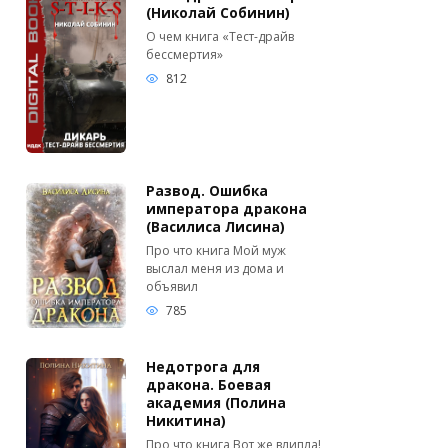
(Николай Собинин)
О чем книга «Тест-драйв
бессмертия»
812
Развод. Ошибка
императора дракона
(Василиса Лисина)
Про что книга Мой муж
выслал меня из дома и
объявил
785
Недотрога для
дракона. Боевая
академия (Полина
Никитина)
Про что книга Вот же влипла!