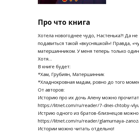
Про что книга
Хотела новогоднее чудо, Настенька?! Да не 
подавиться такой «вкусняшкой»! Правда, «ч
матершинником. У меня теперь только один 
Хотя…
В книге будет:
*Хам, Грубиян, Матершинник
*Хладнокровная мадам, ровно до того момен
От авторов:
Историю про их дочь Алену можно прочитат
https://litnet.com/ru/reader/7-dnei-chtoby-
Истрию одного из братов-близнецов можно 
https://litnet.com/ru/reader/glamurnaya-za
Истории можно читать отдельно!