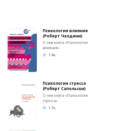
Психология влияния
(Роберт Чалдини)
О чем книга «Психология
влияния»
1.8к.
Психология стресса
(Роберт Сапольски)
О чем книга «Психология
стресса»
1.7к.