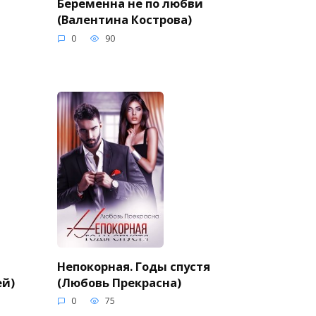
Беременна не по любви
(Валентина Кострова)
0
90
Непокорная. Годы спустя
ей)
(Любовь Прекрасна)
0
75