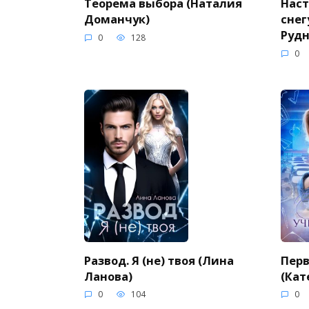
Теорема выбора (Наталия
Нас
Доманчук)
снег
Рудн
0
128
0
Развод. Я (не) твоя (Лина
Перв
Ланова)
(Кат
0
104
0