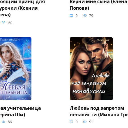
тоящий принц для
Верни мне сына (Елена
урочки (Ксения
Попова)
ева)
0
79
82
ая учительница
Любовь под запретом
ерина Ши)
ненависти (Милана Гр
86
0
91