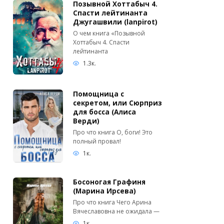
Позывной Хоттабыч 4.
Спасти лейтинанта
Джугашвили (lanpirot)
О чем книга «Позывной
Хоттабыч 4. Спасти
лейтинанта
1.3к.
Помощница с
секретом, или Сюрприз
для босса (Алиса
Верди)
Про что книга О, боги! Это
полный провал!
1к.
Босоногая Графиня
(Марина Ирсева)
Про что книга Чего Арина
Вячеславовна не ожидала —
1к.