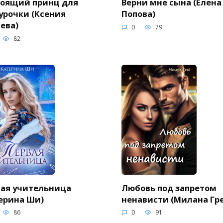
тоящий принц для
Верни мне сына (Елена
урочки (Ксения
Попова)
ева)
0
79
82
ая учительница
Любовь под запретом
ерина Ши)
ненависти (Милана Гр
86
0
91