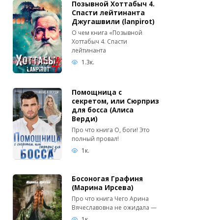
Позывной Хоттабыч 4.
Спасти лейтинанта
Джугашвили (lanpirot)
О чем книга «Позывной
Хоттабыч 4. Спасти
лейтинанта
1.3к.
Помощница с
секретом, или Сюрприз
для босса (Алиса
Верди)
Про что книга О, боги! Это
полный провал!
1к.
Босоногая Графиня
(Марина Ирсева)
Про что книга Чего Арина
Вячеславовна не ожидала —
1к.