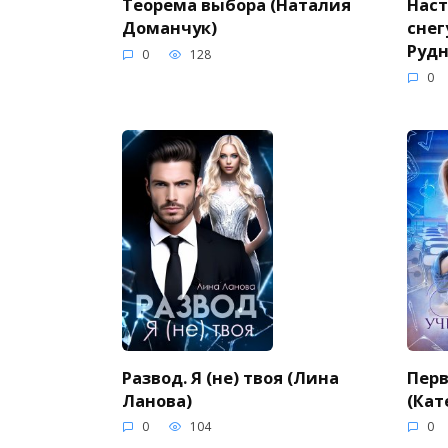
Теорема выбора (Наталия
Нас
Доманчук)
снег
Рудн
0
128
0
Развод. Я (не) твоя (Лина
Перв
Ланова)
(Кат
0
104
0