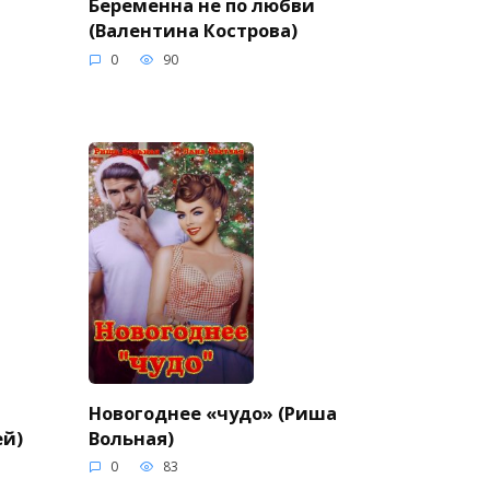
Беременна не по любви
(Валентина Кострова)
0
90
Новогоднее «чудо» (Риша
ей)
Вольная)
0
83