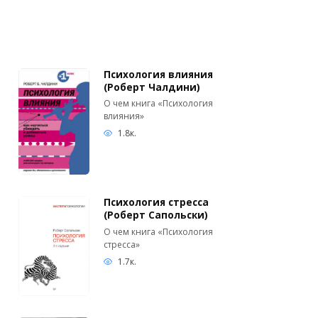
Психология влияния
(Роберт Чалдини)
О чем книга «Психология
влияния»
1.8к.
Психология стресса
(Роберт Сапольски)
О чем книга «Психология
стресса»
1.7к.