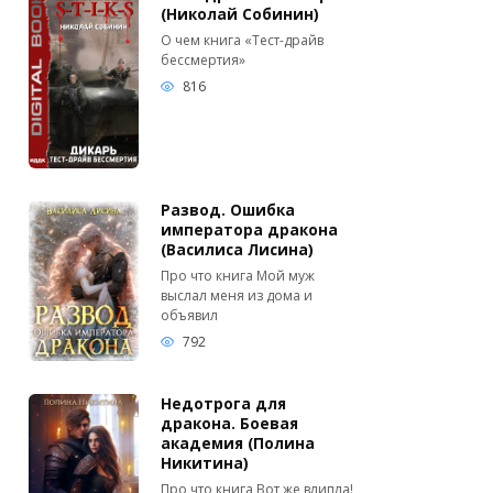
(Николай Собинин)
О чем книга «Тест-драйв
бессмертия»
816
Развод. Ошибка
императора дракона
(Василиса Лисина)
Про что книга Мой муж
выслал меня из дома и
объявил
792
Недотрога для
дракона. Боевая
академия (Полина
Никитина)
Про что книга Вот же влипла!