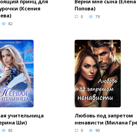
тоящий принц для
Верни мне сына (Елена
урочки (Ксения
Попова)
ева)
0
79
82
ая учительница
Любовь под запретом
ерина Ши)
ненависти (Милана Гр
85
0
90