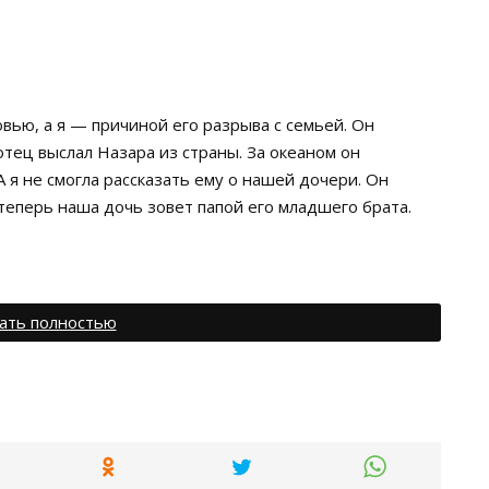
ью, а я — причиной его разрыва с семьей. Он
отец выслал Назара из страны. За океаном он
А я не смогла рассказать ему о нашей дочери. Он
ь теперь наша дочь зовет папой его младшего брата.
ать полностью