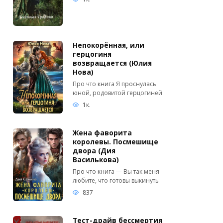
Непокорённая, или
герцогиня
возвращается (Юлия
Нова)
Про что книга Я проснулась
юной, родовитой герцогиней
1к.
Жена фаворита
королевы. Посмешище
двора (Дия
Василькова)
Про что книга — Вы так меня
любите, что готовы выкинуть
837
Тест-драйв бессмертия