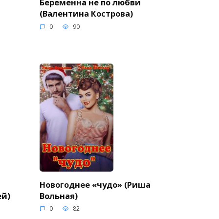
Беременна не по любви
(Валентина Кострова)
0
90
Новогоднее «чудо» (Риша
ей)
Вольная)
0
82