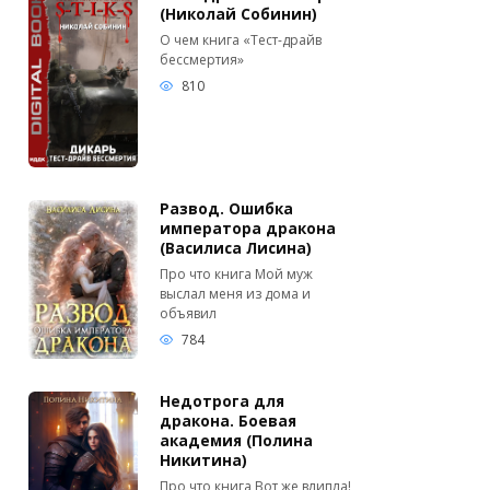
(Николай Собинин)
О чем книга «Тест-драйв
бессмертия»
810
Развод. Ошибка
императора дракона
(Василиса Лисина)
Про что книга Мой муж
выслал меня из дома и
объявил
784
Недотрога для
дракона. Боевая
академия (Полина
Никитина)
Про что книга Вот же влипла!