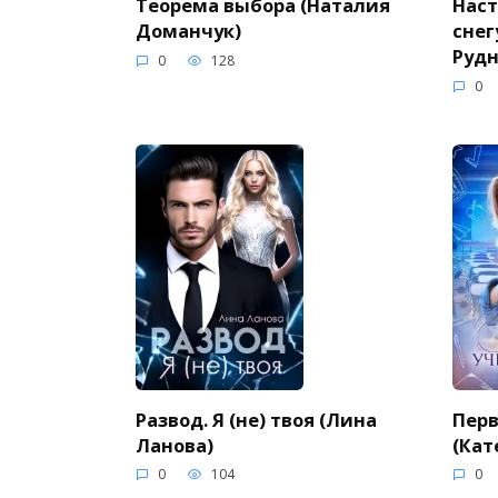
Теорема выбора (Наталия
Нас
Доманчук)
снег
Рудн
0
128
0
Развод. Я (не) твоя (Лина
Перв
Ланова)
(Кат
0
104
0