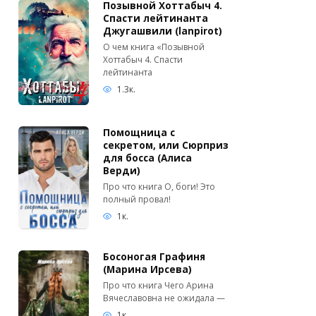
Позывной Хоттабыч 4.
Спасти лейтинанта
Джугашвили (lanpirot)
О чем книга «Позывной
Хоттабыч 4. Спасти
лейтинанта
1.3к.
Помощница с
секретом, или Сюрприз
для босса (Алиса
Верди)
Про что книга О, боги! Это
полный провал!
1к.
Босоногая Графиня
(Марина Ирсева)
Про что книга Чего Арина
Вячеславовна не ожидала —
1к.