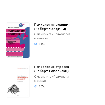
Психология влияния
(Роберт Чалдини)
О чем книга «Психология
влияния»
1.8к.
Психология стресса
(Роберт Сапольски)
О чем книга «Психология
стресса»
1.7к.