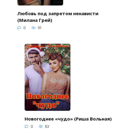
Любовь под запретом ненависти
(Милана Грей)
0
91
Новогоднее «чудо» (Риша Вольная)
0
83