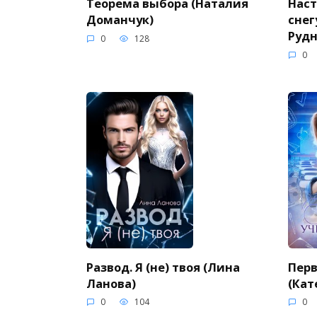
Теорема выбора (Наталия
Нас
Доманчук)
снег
Рудн
0
128
0
Развод. Я (не) твоя (Лина
Перв
Ланова)
(Кат
0
104
0