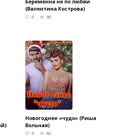
Беременна не по любви
(Валентина Кострова)
0
90
Новогоднее «чудо» (Риша
ей)
Вольная)
0
82