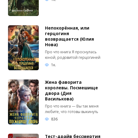
Непокорённая, или
герцогиня
возвращается (Юлия
Нова)
Про что книга Я проснулась
юной, родовитой герцогиней
1к.
Жена фаворита
королевы. Посмешище
двора (Дия
Василькова)
Про что книга — Вы так меня
любите, что готовы выкинуть
836
Тест-драйв бессмертия