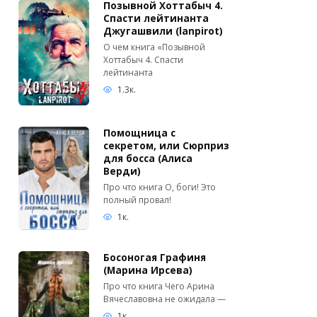
Позывной Хоттабыч 4.
Спасти лейтинанта
Джугашвили (lanpirot)
О чем книга «Позывной
Хоттабыч 4. Спасти
лейтинанта
1.3к.
Помощница с
секретом, или Сюрприз
для босса (Алиса
Верди)
Про что книга О, боги! Это
полный провал!
1к.
Босоногая Графиня
(Марина Ирсева)
Про что книга Чего Арина
Вячеславовна не ожидала —
1к.