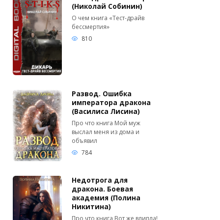
(Николай Собинин)
О чем книга «Тест-драйв
бессмертия»
810
Развод. Ошибка
императора дракона
(Василиса Лисина)
Про что книга Мой муж
выслал меня из дома и
объявил
784
Недотрога для
дракона. Боевая
академия (Полина
Никитина)
Про что книга Вот же влипла!