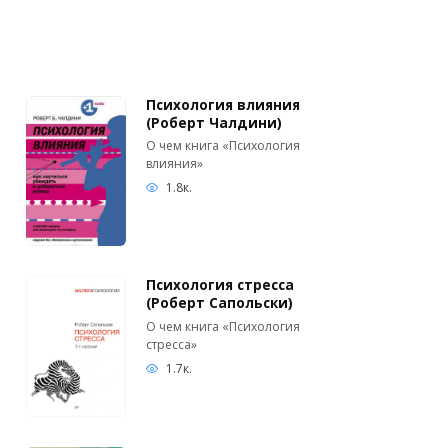
Психология влияния
(Роберт Чалдини)
О чем книга «Психология
влияния»
1.8к.
Психология стресса
(Роберт Сапольски)
О чем книга «Психология
стресса»
1.7к.