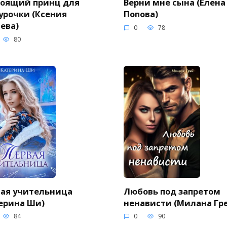
тоящий принц для
Верни мне сына (Елена
урочки (Ксения
Попова)
ева)
0
78
80
ая учительница
Любовь под запретом
ерина Ши)
ненависти (Милана Гр
84
0
90