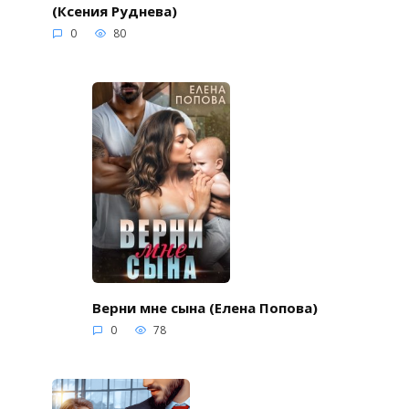
(Ксения Руднева)
0
80
Верни мне сына (Елена Попова)
0
78