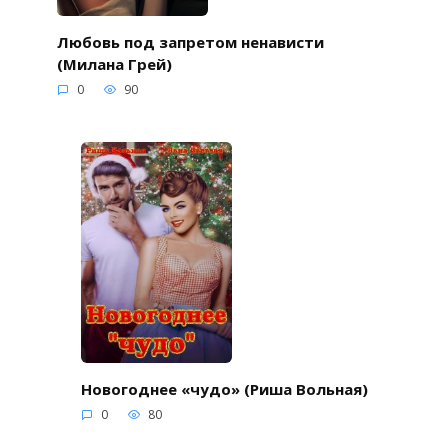
Любовь под запретом ненависти
(Милана Грей)
0
90
Новогоднее «чудо» (Риша Вольная)
0
80