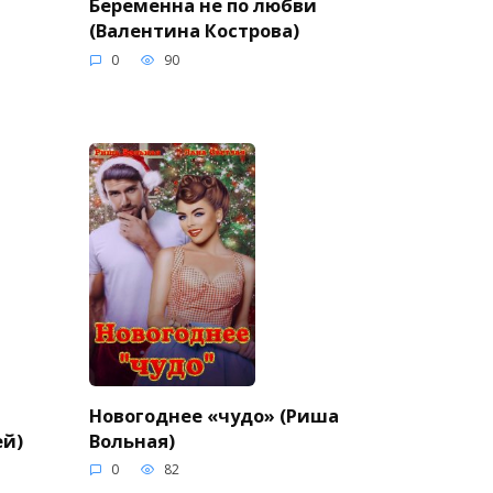
Беременна не по любви
(Валентина Кострова)
0
90
Новогоднее «чудо» (Риша
ей)
Вольная)
0
82