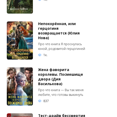
Непокорённая, или
герцогиня
возвращается (Юлия
Нова)
Про что книга Я проснулась
юной, родовитой герцогиней
1к.
Жена фаворита
королевы. Посмешище
двора (Дия
Василькова)
Про что книга — Вы так меня
любите, что готовы выкинуть
837
Тест-драйв бессмертия