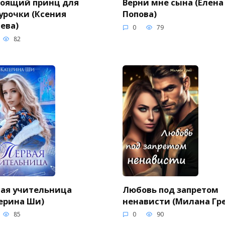
тоящий принц для
Верни мне сына (Елена
урочки (Ксения
Попова)
ева)
0
79
82
ая учительница
Любовь под запретом
ерина Ши)
ненависти (Милана Гр
85
0
90