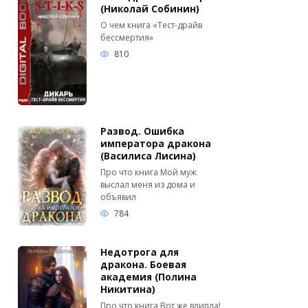
(Николай Собинин)
О чем книга «Тест-драйв
бессмертия»
810
Развод. Ошибка
императора дракона
(Василиса Лисина)
Про что книга Мой муж
выслал меня из дома и
объявил
784
Недотрога для
дракона. Боевая
академия (Полина
Никитина)
Про что книга Вот же влипла!