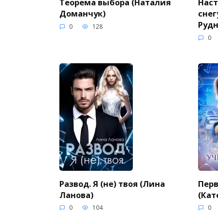
Теорема выбора (Наталия
Нас
Доманчук)
снег
Рудн
0
128
0
Развод. Я (не) твоя (Лина
Перв
Ланова)
(Кат
0
104
0