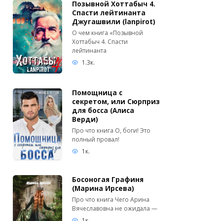
Позывной Хоттабыч 4.
Спасти лейтинанта
Джугашвили (lanpirot)
О чем книга «Позывной
Хоттабыч 4. Спасти
лейтинанта
1.3к.
Помощница с
секретом, или Сюрприз
для босса (Алиса
Верди)
Про что книга О, боги! Это
полный провал!
1к.
Босоногая Графиня
(Марина Ирсева)
Про что книга Чего Арина
Вячеславовна не ожидала —
1к.