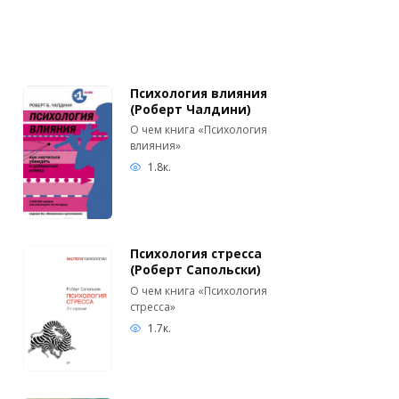
Психология влияния
(Роберт Чалдини)
О чем книга «Психология
влияния»
1.8к.
Психология стресса
(Роберт Сапольски)
О чем книга «Психология
стресса»
1.7к.